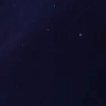
新闻资讯
绝缘电阻表的测量方法及
2020-05-25
电阻表是电力试验中常见的电力检测仪器，对于它的需求也是很
呢？又是如何进行操作的呢？
绝缘电阻表的测量方法（总结一下三点）：
）接线方法
绝缘电阻表测量线路绝缘电阻时，L柱接线路导线，E柱接地。测