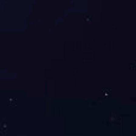
操作注意事项
大的，那么，在绝缘电阻表的使用过程中应该注意哪些
量电动机绕组对地绝缘电阻时，L柱接电动机绕组引