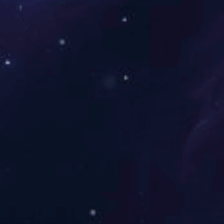
产品中心
标准电感器系列
→
开云手机官方版登录入
→
口-开云（中国）
高阻计系列
→