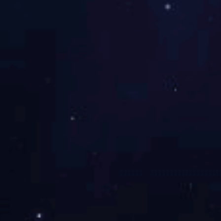
接地电阻测试仪系列
→
工业测试仪器系列
→
开云手机官方版
登录入口-开云
（中国）