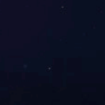
ZC46A高阻计