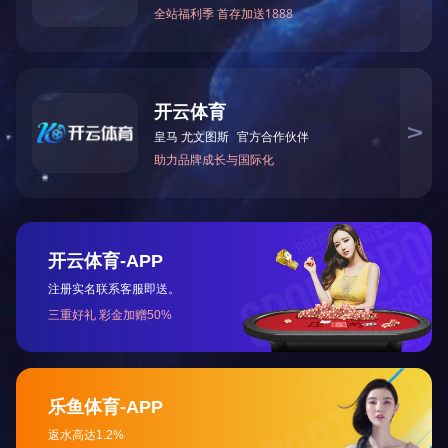
电容量 1～1。111
工作电压 50V
外形尺寸/重量 448W * 174D * 133H / 4。7（MM
/KG）
主要用途及特点:
在交流电路中作可变标准电容器或电桥的可变桥臂，
滤波和振荡电路的组件。
版权所有 2020 开云手机官方版登录入口-开云（中国）
电 话
地 图
分 享
短 信