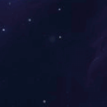
产品中心
标准电感器系列
→
开云手机官方版登录入
→
口-开云（中国）
高阻计系列
→