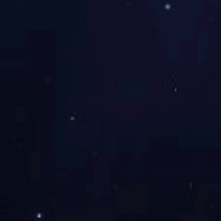
接地电阻测试仪系列
→
工业测试仪器系列
→
开云手机官方版
登录入口-开云
（中国）
技术
型 号
供电电
额定电
测量范